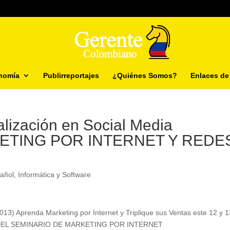
nomía
Publirreportajes
¿Quiénes Somos?
Enlaces de 
ialización en Social Media
ETING POR INTERNET Y REDE
añol
,
Informática y Software
) Aprenda Marketing por Internet y Triplique sus Ventas este 12 y 1
 DEL SEMINARIO DE MARKETING POR INTERNET