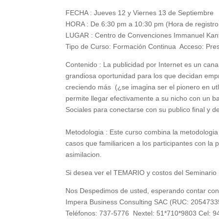
FECHA : Jueves 12 y Viernes 13 de Septiembre
HORA : De 6:30 pm a 10:30 pm (Hora de registro
LUGAR : Centro de Convenciones Immanuel Kant 
Tipo de Curso: Formación Continua Acceso: Pres
Contenido : La publicidad por Internet es un ca
grandiosa oportunidad para los que decidan empr
creciendo más (¿se imagina ser el pionero en utl
permite llegar efectivamente a su nicho con un b
Sociales para conectarse con su publico final y 
Metodologia : Este curso combina la metodologia 
casos que familiaricen a los participantes con la
asimilacion.
Si desea ver el TEMARIO y costos del Seminario 
Nos Despedimos de usted, esperando contar con 
Impera Business Consulting SAC (RUC: 2054733
Teléfonos: 737-5776 Nextel: 51*710*9803 Cel: 9