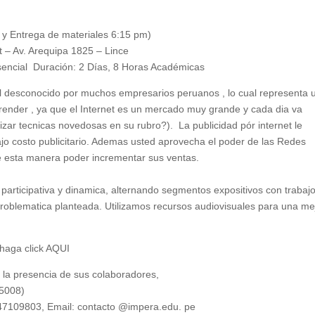
 y Entrega de materiales 6:15 pm)
– Av. Arequipa 1825 – Lince
encial Duración: 2 Días, 8 Horas Académicas
nal desconocido por muchos empresarios peruanos , lo cual representa 
ender , ya que el Internet es un mercado muy grande y cada dia va
izar tecnicas novedosas en su rubro?). La publicidad pór internet le
ajo costo publicitario. Ademas usted aprovecha el poder de las Redes
de esta manera poder incrementar sus ventas.
participativa y dinamica, alternando segmentos expositivos con trabaj
 problematica planteada. Utilizamos recursos audiovisuales para una me
haga click AQUI
la presencia de sus colaboradores,
5008)
47109803, Email: contacto @impera.edu. pe