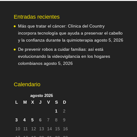
Entradas recientes
Más que tratar el cáncer: Clínica del Country
incorpora tecnología que ayuda a preservar el cabello
y la confianza durante la quimioterapia
agosto 5, 2026
De prevenir robos a cuidar familias: así está
evolucionando la videovigilancia en los hogares
colombianos
agosto 5, 2026
Calendario
agosto 2026
L
M
X
J
V
S
D
1
2
3
4
5
6
7
8
9
10
11
12
13
14
15
16