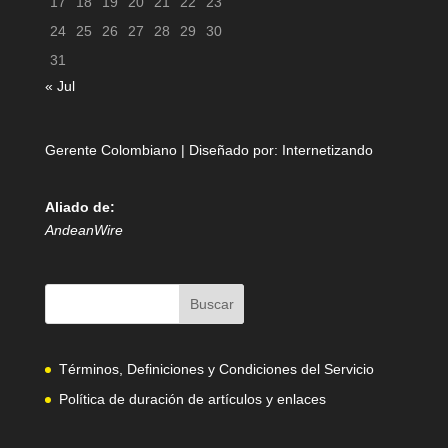
17
18
19
20
21
22
23
24
25
26
27
28
29
30
31
« Jul
Gerente Colombiano | Diseñado por:
Internetizando
Aliado de:
AndeanWire
Términos, Definiciones y Condiciones del Servicio
Política de duración de artículos y enlaces