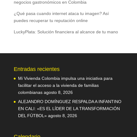
negocios gastronómicos en Colombia
¿Qué pasa cuando internet ataca tu imagen? Así
puedes recuperar tu reputación online
LuckyPlata: Solución financiera al alcance de tu mano
Entradas recientes
Mi Vivienda Colombia impulsa una iniciativa para
facilitar el acceso a la vivienda de familias
colombianas
agosto 8, 2026
ALEJANDRO DOMÍNGUEZ RESPALDA A INFANTINO
EN CALI: «ES EL LÍDER DE LA TRANSFORMACIÓN
DEL FÚTBOL»
agosto 8, 2026
Calendario