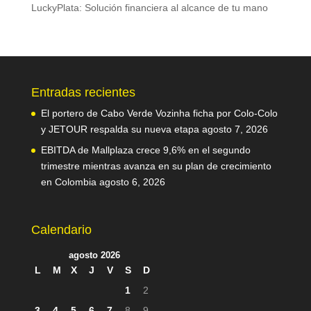
LuckyPlata: Solución financiera al alcance de tu mano
Entradas recientes
El portero de Cabo Verde Vozinha ficha por Colo-Colo
y JETOUR respalda su nueva etapa
agosto 7, 2026
EBITDA de Mallplaza crece 9,6% en el segundo
trimestre mientras avanza en su plan de crecimiento
en Colombia
agosto 6, 2026
Calendario
agosto 2026
L
M
X
J
V
S
D
1
2
3
4
5
6
7
8
9