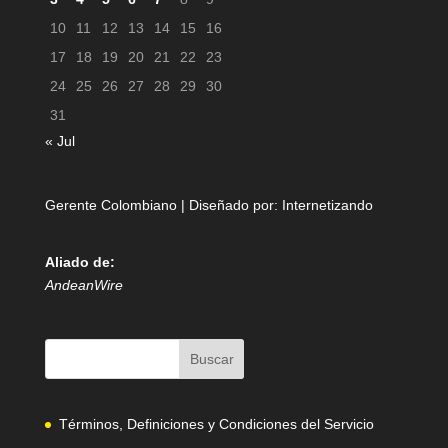
10
11
12
13
14
15
16
17
18
19
20
21
22
23
24
25
26
27
28
29
30
31
« Jul
Gerente Colombiano | Diseñado por:
Internetizando
Aliado de:
AndeanWire
Términos, Definiciones y Condiciones del Servicio