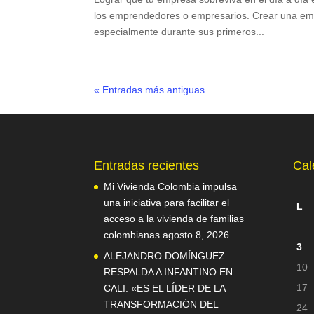
los emprendedores o empresarios. Crear una emp
especialmente durante sus primeros...
« Entradas más antiguas
Entradas recientes
Cal
Mi Vivienda Colombia impulsa
una iniciativa para facilitar el
L
acceso a la vivienda de familias
colombianas
agosto 8, 2026
3
ALEJANDRO DOMÍNGUEZ
10
RESPALDA A INFANTINO EN
17
CALI: «ES EL LÍDER DE LA
TRANSFORMACIÓN DEL
24