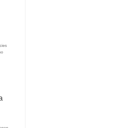
cies
mo
a
ienen