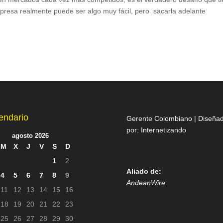
resa realmente puede ser algo muy fácil, pero sacarla adelante
endario
Gerente Colombiano | Diseña
por:
Internetizando
agosto 2026
M
X
J
V
S
D
1
2
Aliado de:
4
5
6
7
8
9
AndeanWire
11
12
13
14
15
16
18
19
20
21
22
23
25
26
27
28
29
30