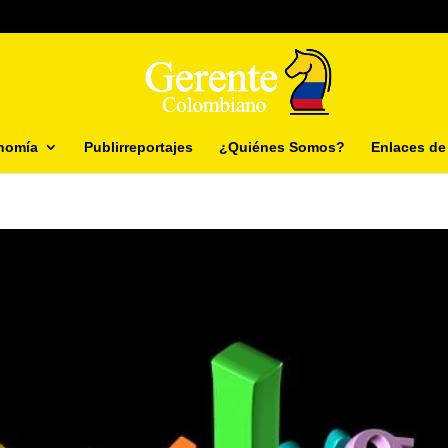
nomía
Publirreportajes
¿Quiénes Somos?
Enlaces de 