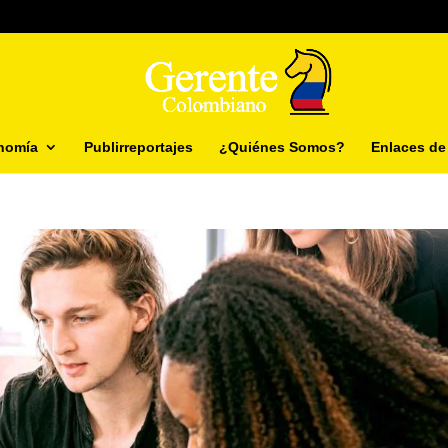
nomía
Publirreportajes
¿Quiénes Somos?
Enlaces de 