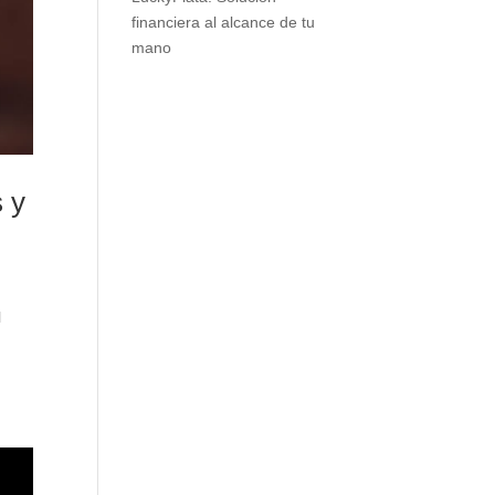
financiera al alcance de tu
mano
s y
l