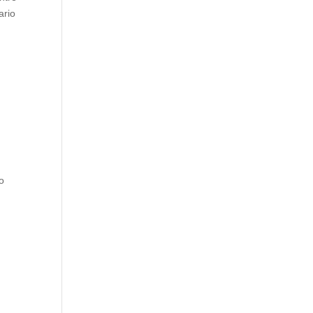
ario
o