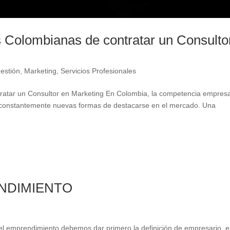
 Colombianas de contratar un Consulto
estión
,
Marketing
,
Servicios Profesionales
ratar un Consultor en Marketing En Colombia, la competencia empresa
 constantemente nuevas formas de destacarse en el mercado. Una
NDIMIENTO
l emprendimiento debemos dar primero la definición de empresario, e