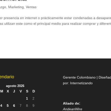
azgo
,
Marketing
,
Ventas
er presencia en internet o prácticamente estar condenadas a desapar
 utilizan este como el principal medio para realizar comprar y diferen
endario
Gerente Colombiano | Diseña
por:
Internetizando
agosto 2026
M
X
J
V
S
D
1
2
Aliado de:
4
5
6
7
8
9
AndeanWire