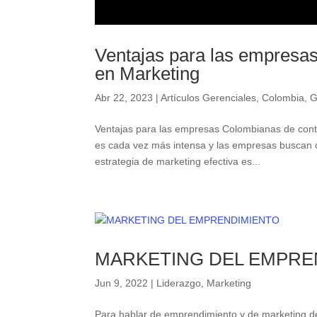
Ventajas para las empresas
en Marketing
Abr 22, 2023
|
Artículos Gerenciales
,
Colombia
,
G
Ventajas para las empresas Colombianas de cont
es cada vez más intensa y las empresas buscan
estrategia de marketing efectiva es...
MARKETING DEL EMPRE
Jun 9, 2022
|
Liderazgo
,
Marketing
Para hablar de emprendimiento y de marketing de