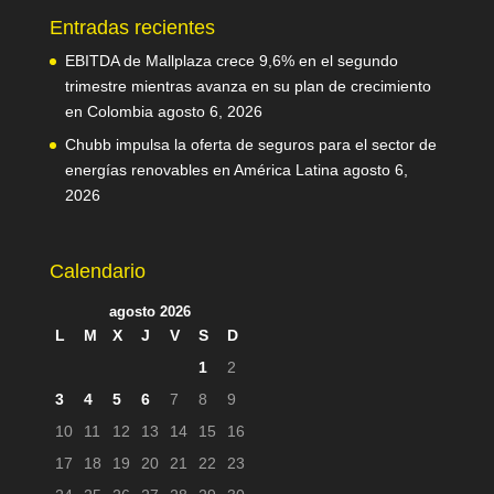
Entradas recientes
EBITDA de Mallplaza crece 9,6% en el segundo
trimestre mientras avanza en su plan de crecimiento
en Colombia
agosto 6, 2026
Chubb impulsa la oferta de seguros para el sector de
energías renovables en América Latina
agosto 6,
2026
Calendario
agosto 2026
L
M
X
J
V
S
D
1
2
3
4
5
6
7
8
9
10
11
12
13
14
15
16
17
18
19
20
21
22
23