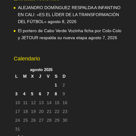
ALEJANDRO DOMÍNGUEZ RESPALDA A INFANTINO
EN CALI: «ES EL LÍDER DE LA TRANSFORMACIÓN
DEL FÚTBOL»
agosto 8, 2026
El portero de Cabo Verde Vozinha ficha por Colo-Colo
y JETOUR respalda su nueva etapa
agosto 7, 2026
Calendario
agosto 2026
L
M
X
J
V
S
D
1
2
3
4
5
6
7
8
9
10
11
12
13
14
15
16
17
18
19
20
21
22
23
24
25
26
27
28
29
30
31