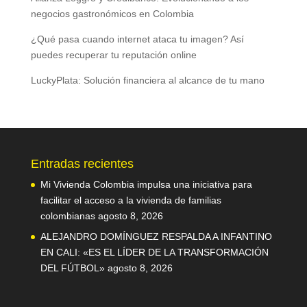
negocios gastronómicos en Colombia
¿Qué pasa cuando internet ataca tu imagen? Así
puedes recuperar tu reputación online
LuckyPlata: Solución financiera al alcance de tu mano
Entradas recientes
Mi Vivienda Colombia impulsa una iniciativa para
facilitar el acceso a la vivienda de familias
colombianas
agosto 8, 2026
ALEJANDRO DOMÍNGUEZ RESPALDA A INFANTINO
EN CALI: «ES EL LÍDER DE LA TRANSFORMACIÓN
DEL FÚTBOL»
agosto 8, 2026