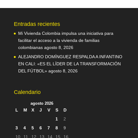
Entradas recientes
Mi Vivienda Colombia impulsa una iniciativa para
facilitar el acceso a la vivienda de familias
colombianas
agosto 8, 2026
ALEJANDRO DOMÍNGUEZ RESPALDA A INFANTINO
EN CALI: «ES EL LÍDER DE LA TRANSFORMACIÓN
DEL FÚTBOL»
agosto 8, 2026
Calendario
agosto 2026
L
M
X
J
V
S
D
1
2
3
4
5
6
7
8
9
10
11
12
13
14
15
16