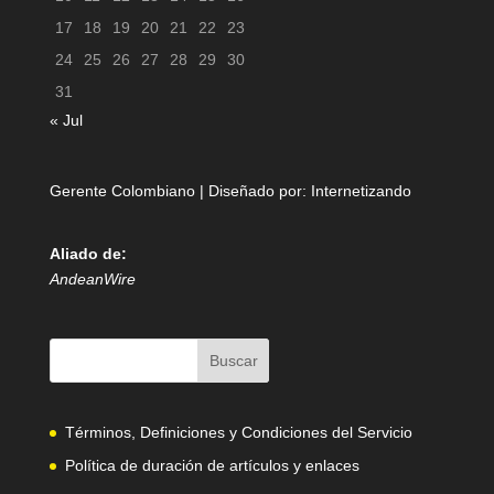
17
18
19
20
21
22
23
24
25
26
27
28
29
30
31
« Jul
Gerente Colombiano | Diseñado por:
Internetizando
Aliado de:
AndeanWire
Términos, Definiciones y Condiciones del Servicio
Política de duración de artículos y enlaces