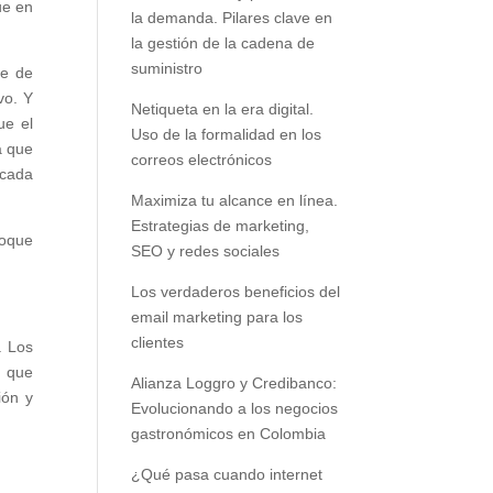
ue en
la demanda. Pilares clave en
la gestión de la cadena de
suministro
se de
vo. Y
Netiqueta en la era digital.
ue el
Uso de la formalidad en los
a que
correos electrónicos
 cada
Maximiza tu alcance en línea.
Estrategias de marketing,
foque
SEO y redes sociales
Los verdaderos beneficios del
email marketing para los
clientes
. Los
a que
Alianza Loggro y Credibanco:
ión y
Evolucionando a los negocios
gastronómicos en Colombia
¿Qué pasa cuando internet