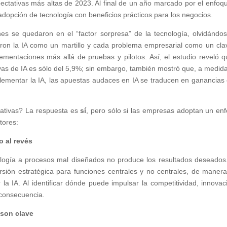
pectativas más altas de 2023. Al final de un año marcado por el enfoq
a adopción de tecnología con beneficios prácticos para los negocios.
s se quedaron en el “factor sorpresa” de la tecnología, olvidándo
vieron la IA como un martillo y cada problema empresarial como un cla
lementaciones más allá de pruebas y pilotos. Así, el estudio reveló q
tivas de IA es sólo del 5,9%; sin embargo, también mostró que, a medid
ementar la IA, las apuestas audaces en IA se traducen en ganancias
tativas? La respuesta es
sí
, pero sólo si las empresas adoptan un en
tores:
o al revés
nología a procesos mal diseñados no produce los resultados deseados
ersión estratégica para funciones centrales y no centrales, de maner
la IA. Al identificar dónde puede impulsar la competitividad, innovac
consecuencia.
 son clave