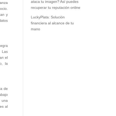
ataca tu imagen? Así puedes
nanza
recuperar tu reputación online
ocio.
zan y
LuckyPlata: Solución
datos
financiera al alcance de tu
mano
tegra
. Las
an el
o, la
la de
abajo
, una
es al