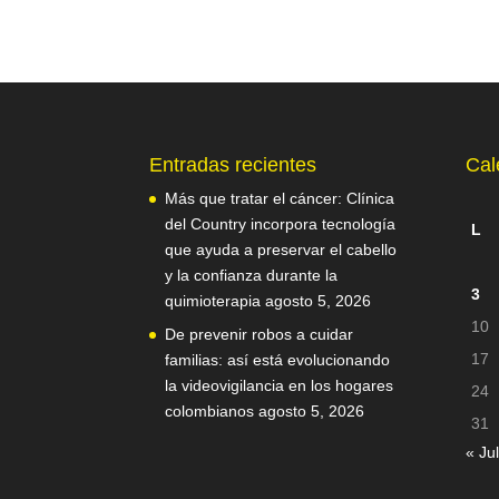
Entradas recientes
Cal
Más que tratar el cáncer: Clínica
del Country incorpora tecnología
L
que ayuda a preservar el cabello
y la confianza durante la
3
quimioterapia
agosto 5, 2026
10
De prevenir robos a cuidar
17
familias: así está evolucionando
la videovigilancia en los hogares
24
colombianos
agosto 5, 2026
31
« Jul