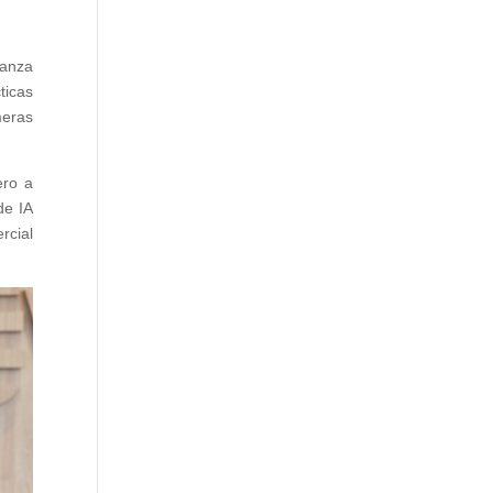
ianza
ticas
meras
ero a
de IA
rcial