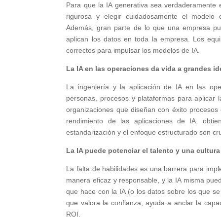
Para que la IA generativa sea verdaderamente ef
rigurosa y elegir cuidadosamente el modelo 
Además, gran parte de lo que una empresa pue
aplican los datos en toda la empresa. Los equ
correctos para impulsar los modelos de IA.
La IA en las operaciones da vida a grandes i
La ingeniería y la aplicación de IA en las op
personas, procesos y plataformas para aplicar la
organizaciones que diseñan con éxito procesos 
rendimiento de las aplicaciones de IA, obti
estandarización y el enfoque estructurado son cru
La IA puede potenciar el talento y una cultur
La falta de habilidades es una barrera para imp
manera eficaz y responsable, y la IA misma puede
que hace con la IA (o los datos sobre los que s
que valora la confianza, ayuda a anclar la capa
ROI.