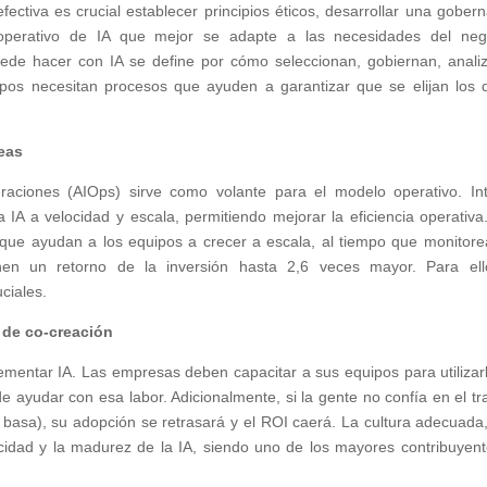
ectiva es crucial establecer principios éticos, desarrollar una gober
operativo de IA que mejor se adapte a las necesidades del neg
de hacer con IA se define por cómo seleccionan, gobiernan, anali
ipos necesitan procesos que ayuden a garantizar que se elijan los 
deas
eraciones (AIOps) sirve como volante para el modelo operativo. In
 IA a velocidad y escala, permitiendo mejorar la eficiencia operativa
que ayudan a los equipos a crecer a escala, al tiempo que monitore
enen un retorno de la inversión hasta 2,6 veces mayor. Para ell
ciales.
a de co-creación
lementar IA. Las empresas deben capacitar a sus equipos para utilizar
 ayudar con esa labor. Adicionalmente, si la gente no confía en el tr
e basa), su adopción se retrasará y el ROI caerá. La cultura adecuada
cidad y la madurez de la IA, siendo uno de los mayores contribuyent