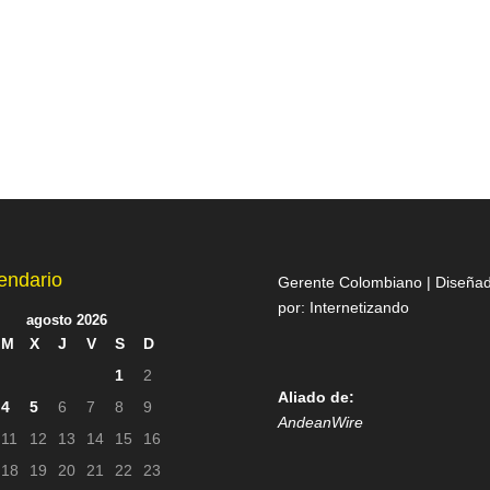
endario
Gerente Colombiano | Diseña
por:
Internetizando
agosto 2026
M
X
J
V
S
D
1
2
Aliado de:
4
5
6
7
8
9
AndeanWire
11
12
13
14
15
16
18
19
20
21
22
23