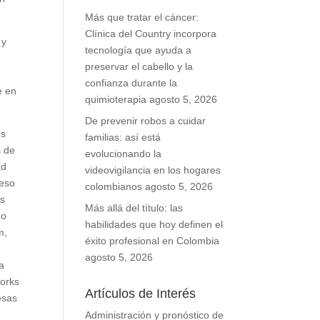
Más que tratar el cáncer:
Clínica del Country incorpora
 y
tecnología que ayuda a
preservar el cabello y la
confianza durante la
e en
quimioterapia
agosto 5, 2026
De prevenir robos a cuidar
os
familias: así está
s de
evolucionando la
ad
videovigilancia en los hogares
ceso
colombianos
agosto 5, 2026
as
Más allá del título: las
do
habilidades que hoy definen el
m,
éxito profesional en Colombia
agosto 5, 2026
a
works
Artículos de Interés
esas
Administración y pronóstico de