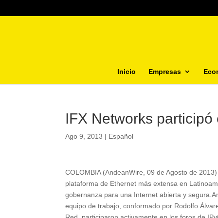
Inicio
Empresas
Eco
IFX Networks participó
Ago 9, 2013
|
Español
COLOMBIA (AndeanWire, 09 de Agosto de 2013) IFX
plataforma de Ethernet más extensa en Latinoamér
gobernanza para una Internet abierta y segura.An
equipo de trabajo, conformado por Rodolfo Álvar
Red, participaron activamente en los foros de I