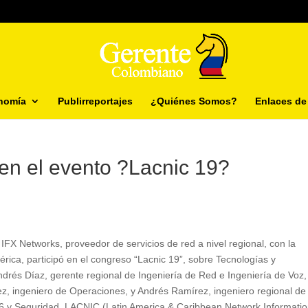
nomía
Publirreportajes
¿Quiénes Somos?
Enlaces de 
 en el evento ?Lacnic 19?
 Networks, proveedor de servicios de red a nivel regional, con la
ica, participó en el congreso “Lacnic 19”, sobre Tecnologías y
drés Díaz, gerente regional de Ingeniería de Red e Ingeniería de Voz,
ez, ingeniero de Operaciones, y Andrés Ramírez, ingeniero regional de
Pv6 y Seguridad. LACNIC (Latin America & Caribbean Network Informati