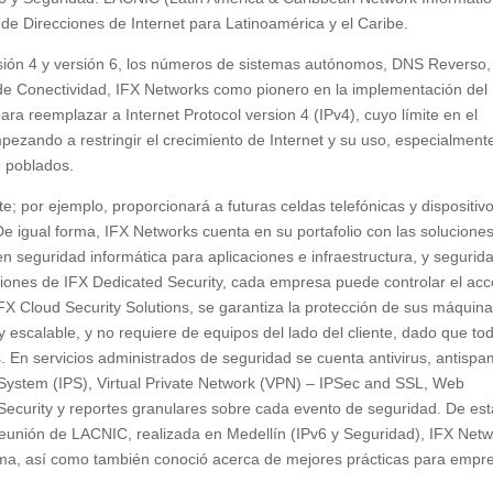
 de Direcciones de Internet para Latinoamérica y el Caribe.
ersión 4 y versión 6, los números de sistemas autónomos, DNS Reverso,
e de Conectividad, IFX Networks como pionero en la implementación del
ara reemplazar a Internet Protocol version 4 (IPv4), cuyo límite en el
ezando a restringir el crecimiento de Internet y su uso, especialment
e poblados.
e; por ejemplo, proporcionará a futuras celdas telefónicas y dispositiv
e igual forma, IFX Networks cuenta en su portafolio con las solucione
n seguridad informática para aplicaciones e infraestructura, y segurid
ciones de IFX Dedicated Security, cada empresa puede controlar el ac
IFX Cloud Security Solutions, se garantiza la protección de sus máquin
 y escalable, y no requiere de equipos del lado del cliente, dado que to
. En servicios administrados de seguridad se cuenta antivirus, antispa
n System (IPS), Virtual Private Network (VPN) – IPSec and SSL, Web
Security y reportes granulares sobre cada evento de seguridad. De est
reunión de LACNIC, realizada en Medellín (IPv6 y Seguridad), IFX Net
ema, así como también conoció acerca de mejores prácticas para empr