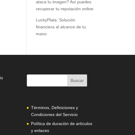
ataca tu imagen? Así puedes
recuperar tu reputación online
LuckyPlata: Solución
financiera al alcance de tu
mano
do
Términos, Definiciones y
Condiciones del Servicio
Política de duración de artículos
y enlaces