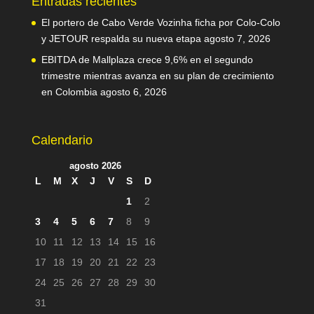
Entradas recientes
El portero de Cabo Verde Vozinha ficha por Colo-Colo
y JETOUR respalda su nueva etapa
agosto 7, 2026
EBITDA de Mallplaza crece 9,6% en el segundo
trimestre mientras avanza en su plan de crecimiento
en Colombia
agosto 6, 2026
Calendario
agosto 2026
L
M
X
J
V
S
D
1
2
3
4
5
6
7
8
9
10
11
12
13
14
15
16
17
18
19
20
21
22
23
24
25
26
27
28
29
30
31