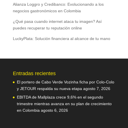
Alianza Loggro y Credibanco: Evolucionando a los
negocios gastronómicos en Colombia
¿Qué pasa cuando internet ataca tu imagen? Así
puedes recuperar tu reputación online
LuckyPlata: Solución financiera al alcance de tu mano
Entradas recientes
El portero de Cabo Verde Vozinha ficha por Colo-Colo
y JETOUR respalda su nueva etapa
agosto 7, 2026
EBITDA de Mallplaza crece 9,6% en el segundo
trimestre mientras avanza en su plan de crecimiento
en Colombia
agosto 6, 2026