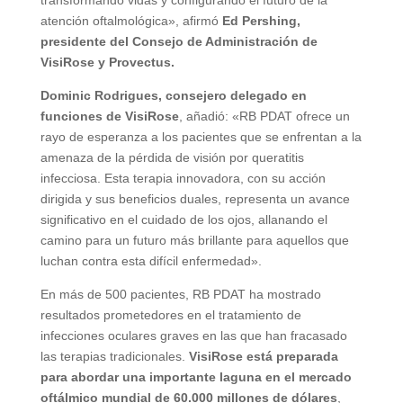
transformando vidas y configurando el futuro de la
atención oftalmológica», afirmó
Ed Pershing,
presidente del Consejo de Administración de
VisiRose y Provectus.
Dominic Rodrigues, consejero delegado en
funciones de VisiRose
, añadió: «RB PDAT ofrece un
rayo de esperanza a los pacientes que se enfrentan a la
amenaza de la pérdida de visión por queratitis
infecciosa. Esta terapia innovadora, con su acción
dirigida y sus beneficios duales, representa un avance
significativo en el cuidado de los ojos, allanando el
camino para un futuro más brillante para aquellos que
luchan contra esta difícil enfermedad».
En más de 500 pacientes, RB PDAT ha mostrado
resultados prometedores en el tratamiento de
infecciones oculares graves en las que han fracasado
las terapias tradicionales.
VisiRose está preparada
para abordar una importante laguna en el mercado
oftálmico mundial de 60.000 millones de dólares
,