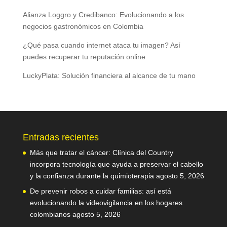
Alianza Loggro y Credibanco: Evolucionando a los
negocios gastronómicos en Colombia
¿Qué pasa cuando internet ataca tu imagen? Así
puedes recuperar tu reputación online
LuckyPlata: Solución financiera al alcance de tu mano
Entradas recientes
Más que tratar el cáncer: Clínica del Country
incorpora tecnología que ayuda a preservar el cabello
y la confianza durante la quimioterapia
agosto 5, 2026
De prevenir robos a cuidar familias: así está
evolucionando la videovigilancia en los hogares
colombianos
agosto 5, 2026