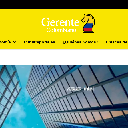
nomía
Publirreportajes
¿Quiénes Somos?
Enlaces de 