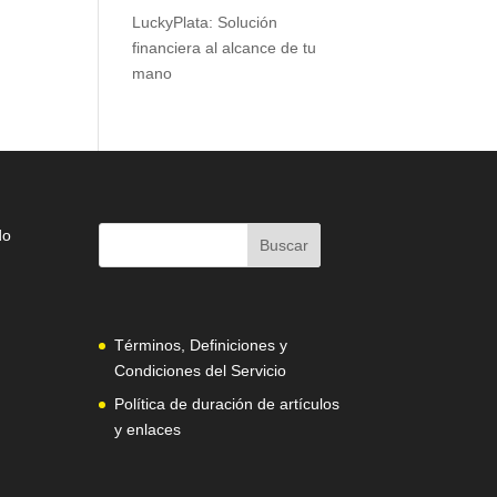
LuckyPlata: Solución
financiera al alcance de tu
mano
do
Términos, Definiciones y
Condiciones del Servicio
Política de duración de artículos
y enlaces