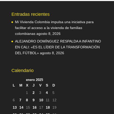
Entradas recientes
Mi Vivienda Colombia impulsa una iniciativa para
facilitar el acceso a la vivienda de familias
colombianas
agosto 8, 2026
ALEJANDRO DOMÍNGUEZ RESPALDA A INFANTINO
EN CALI: «ES EL LÍDER DE LA TRANSFORMACIÓN
DEL FÚTBOL»
agosto 8, 2026
Calendario
enero 2025
L
M
X
J
V
S
D
1
2
3
4
5
6
7
8
9
10
11
12
13
14
15
16
17
18
19