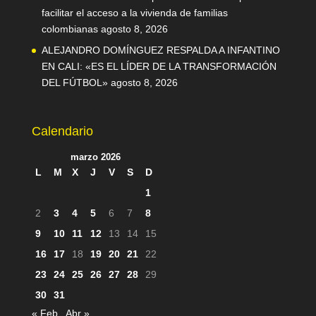
facilitar el acceso a la vivienda de familias
colombianas
agosto 8, 2026
ALEJANDRO DOMÍNGUEZ RESPALDA A INFANTINO
EN CALI: «ES EL LÍDER DE LA TRANSFORMACIÓN
DEL FÚTBOL»
agosto 8, 2026
Calendario
marzo 2026
L
M
X
J
V
S
D
1
2
3
4
5
6
7
8
9
10
11
12
13
14
15
16
17
18
19
20
21
22
23
24
25
26
27
28
29
30
31
« Feb
Abr »