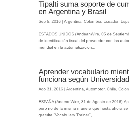
Tipalti suma soporte de cum
en Argentina y Brasil
Sep 5, 2016
|
Argentina
,
Colombia
,
Ecuador
,
Esp
ESTADOS UNIDOS (AndeanWire, 05 de Septiembr
de identificación fiscal del proveedor con las autori
mundial en la automatización...
Aprender vocabulario mien
funciona según Universidad
Ago 31, 2016
|
Argentina
,
Automotor
,
Chile
,
Colo
ESPAÑA (AndeanWire, 31 de Agosto de 2016) Apr
pero no de la misma manera que hasta ahora se cr
gratuita “Vocabulary Trainer”,...