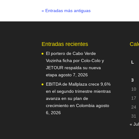
« Entradas más antiguas
Entradas recientes
Cal
El portero de Cabo Verde
Vozinha ficha por Colo-Colo y
L
JETOUR respalda su nueva
etapa
agosto 7, 2026
3
EBITDA de Mallplaza crece 9,6%
10
en el segundo trimestre mientras
17
avanza en su plan de
crecimiento en Colombia
agosto
24
6, 2026
31
« Jul