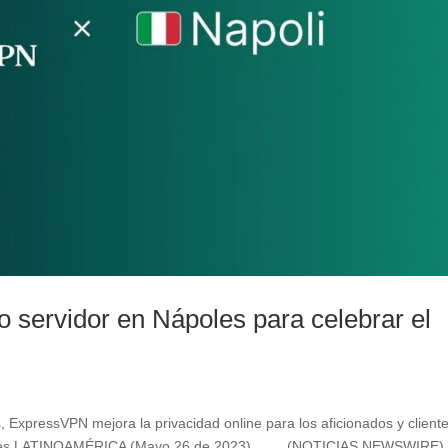
servidor en Nápoles para celebrar el
, ExpressVPN mejora la privacidad online para los aficionados y client
Nápoles LATINOAMÉRICA (Mayo 26 de 2023). (NOTICIAS NEWSWIRE)