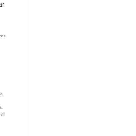
ar
ros
la
a,
vil