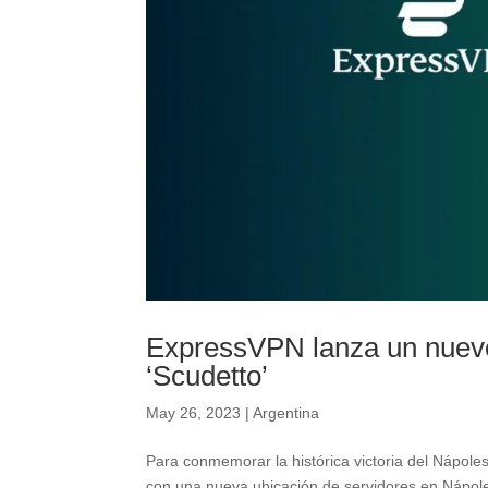
ExpressVPN lanza un nuevo 
‘Scudetto’
May 26, 2023
|
Argentina
Para conmemorar la histórica victoria del Nápoles
con una nueva ubicación de servidores en 