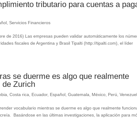
plimiento tributario para cuentas a pag
añol
,
Servicios Financieros
e de 2016) Las empresas pueden validar automáticamente los núme
dades fiscales de Argentina y Brasil Tipalti (http://tipalti.com), el líder
tras se duerme es algo que realmente
 de Zurich
mbia
,
Costa rica
,
Ecuador
,
Español
,
Guatemala
,
México
,
Perú
,
Venezue
ender vocabulario mientras se duerme es algo que realmente funcion
eía. Basándose en las últimas investigaciones, la aplicación para mó