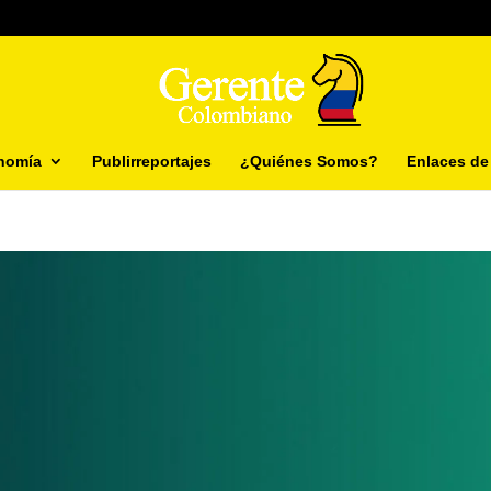
nomía
Publirreportajes
¿Quiénes Somos?
Enlaces de 