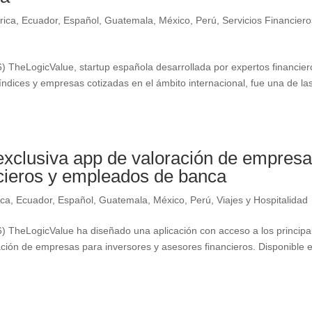
rica
,
Ecuador
,
Español
,
Guatemala
,
México
,
Perú
,
Servicios Financiero
TheLogicValue, startup española desarrollada por expertos financier
índices y empresas cotizadas en el ámbito internacional, fue una de la
exclusiva app de valoración de empres
cieros y empleados de banca
ica
,
Ecuador
,
Español
,
Guatemala
,
México
,
Perú
,
Viajes y Hospitalidad
TheLogicValue ha diseñado una aplicación con acceso a los principa
ración de empresas para inversores y asesores financieros. Disponible 