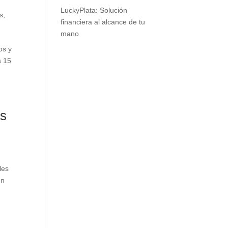
LuckyPlata: Solución
s
,
financiera al alcance de tu
mano
os y
s 15
as
les
en